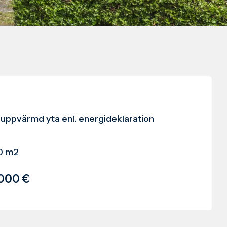
 uppvärmd yta enl. energideklaration
0 m2
000 €