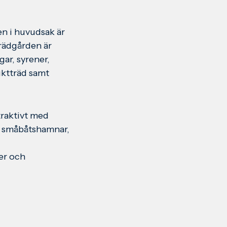
n i huvudsak är
Trädgården är
gar, syrener,
uktträd samt
traktivt med
, småbåtshamnar,
er och