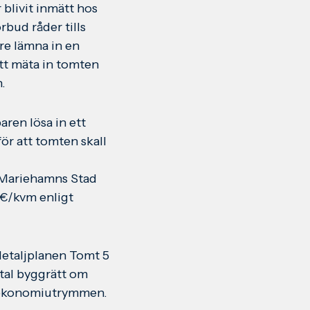
blivit inmätt hos
bud råder tills
re lämna in en
tt mäta in tomten
.
ren lösa in ett
r att tomten skall
d Mariehamns Stad
0 €/kvm enligt
 detaljplanen Tomt 5
otal byggrätt om
-/ekonomiutrymmen.