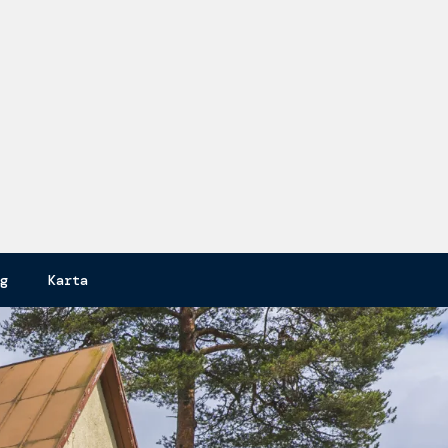
T
g
Karta