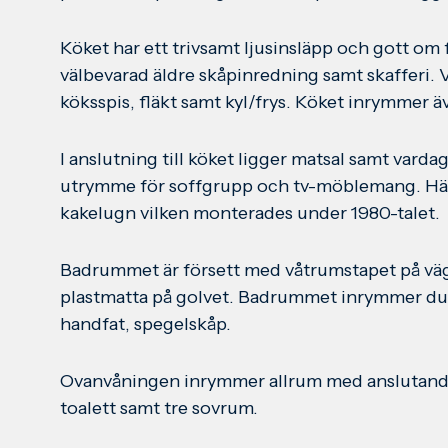
Köket har ett trivsamt ljusinsläpp och gott om 
välbevarad äldre skåpinredning samt skafferi. 
köksspis, fläkt samt kyl/frys. Köket inrymmer ä
I anslutning till köket ligger matsal samt var
utrymme för soffgrupp och tv-möblemang. Här 
kakelugn vilken monterades under 1980-talet.
Badrummet är försett med våtrumstapet på vä
plastmatta på golvet. Badrummet inrymmer dus
handfat, spegelskåp.
Ovanvåningen inrymmer allrum med anslutande
toalett samt tre sovrum.