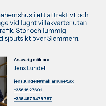
nahemshus i ett attraktivt och
ge vid lugnt villakvarter utan
afik. Stor och lummig
 sjöutsikt över Slemmern.
Ansvarig mäklare
Jens Lundell
jens.lundell@maklarhuset.ax
+358 18 27691
+358 457 3479 797