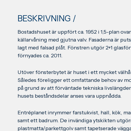
BESKRIVNING /
Bostadshuset är uppfört ca. 1952 i 1,5-plan ova
källarvåning med gjutna valv. Fasaderna är puts
lagt med falsad plåt. Fönstren utgör 2+1 glasfön
förnyades ca. 2011.
Utöver fönsterbytet är huset i ett mycket välhål
Således föreligger ett omfattande behov av mo
på grund av att förväntade tekniska livslängder 
husets beståndsdelar anses vara uppnådda.
Entréplanet inrymmer farstukvist, hall, kök, m
samt ett badrum. De invändiga ytskikten utgör
plastmatta/parkettgolv samt tapetserade vägga