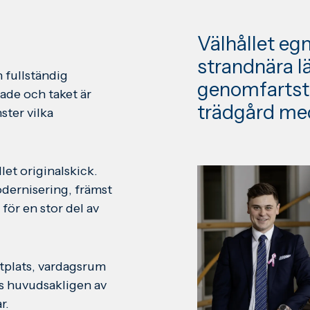
Välhållet eg
strandnära lä
n fullständig
genomfartstr
ade och taket är
trädgård med
ster vilka
let originalskick.
dernisering, främst
för en stor del av
atplats, vardagsrum
s huvudsakligen av
r.