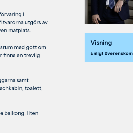
förvaring i
Vitvarorna utgörs av
ven matplats.
Visning
dagsrum med gott om
Enligt överensko
finns en trevlig
ggarna samt
chkabin, toalett,
 balkong, liten