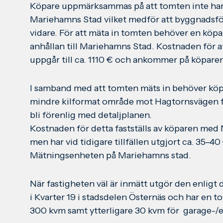
Köpare uppmärksammas på att tomten inte har 
Mariehamns Stad vilket medför att byggnadsför
vidare. För att mäta in tomten behöver en köpa
anhållan till Mariehamns Stad. Kostnaden för a
uppgår till ca. 1110 € och ankommer på köparen
I samband med att tomten mäts in behöver köpa
mindre kilformat område mot Hagtornsvägen fö
bli förenlig med detaljplanen.
Kostnaden för detta fastställs av köparen me
men har vid tidigare tillfällen utgjort ca. 35–4
Mätningsenheten på Mariehamns stad.
När fastigheten väl är inmätt utgör den enligt
i Kvarter 19 i stadsdelen Östernäs och har en t
300 kvm samt ytterligare 30 kvm för garage