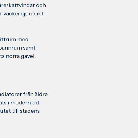
are/kattvindar och
 vacker sjöutsikt
vättrum med
 pannrum samt
ts norra gavel.
iatorer från äldre
ts i modern tid.
tet till stadens