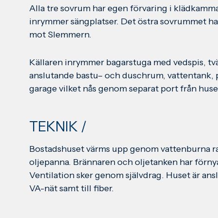
Alla tre sovrum har egen förvaring i klädkamm
inrymmer sängplatser. Det östra sovrummet har
mot Slemmern.
Källaren inrymmer bagarstuga med vedspis, t
anslutande bastu– och duschrum, vattentank,
garage vilket nås genom separat port från huse
TEKNIK /
Bostadshuset värms upp genom vattenburna rad
oljepanna. Brännaren och oljetanken har förnya
Ventilation sker genom självdrag. Huset är anslu
VA-nät samt till fiber.