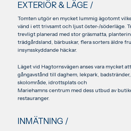
EXTERIÖR & LÄGE /
Tomten utgör en mycket lummig ägotomt vilke
vänd i ett trivsamt och ljust öster-/söderläge. 
trevligt planerad med stor gräsmatta, planterin
trädgårdsland, bärbuskar, flera sorters äldre fr
insynsskyddande häckar.
Läget vid Hagtornsvägen anses vara mycket at
gångavstånd till daghem, lekpark, badstränder
skolområde, idrottsplats och
Mariehamns centrum med dess utbud av butik
restauranger.
INMÄTNING /