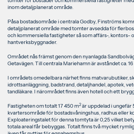
tomter för bostäder och kommersiella fastigheter me
inom detaljplanerat område.
Påsa bostadsområde i centrala Godby, Finströms komm
detaljplanerat område med tomter avsedda för flerb
och kommersiella fastigheter så som affärs-, kontors– 
hantverksbyggnader.
Området nås främst genom den nyanlagda Sandbolväg
Getavägen. Till centrala Mariehamn är avståndet ca. 16
I områdets omedelbara närhet finns matvarubutiker, s
idrottsanläggning, badstrand, detaljhandel, apotek, vet
tandläkare. I närområdet finns även hotell och ett bryg
2
Fastigheten om totalt 17 450 m
är uppdelad i ungefär
kvartersområde för bostadsvåningshus, radhus eller 
Exploateringstalet för denna tomtyta är 0,25 vilket bet
totala areal får bebyggas. Totalt finns två mycket ryml
även får nyttjas för egnahemshus.