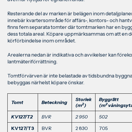
Resterande del av marken är belägen inom detaljpla
innebär kvartersområde för affärs-, kontors– och hant
finns fem separata tomter där tomtmarken har en byg
dess totala areal. Köpare uppmärksammas om att en d
körförbindelse inom området.
Arealerna nedan är indikativa och avvikelser kan för
lantmäteriförrättning.
Tomtförvärven är inte belastade av tidsbundna byggn
bebyggas närhelst köpare önskar.
Storlek
Byggrätt
Tomt
Beteckning
2
2
(m
)
(m
våningsyt
KV127/T2
BVR
2 950
502
KV127/T3
BVR
2 830
705