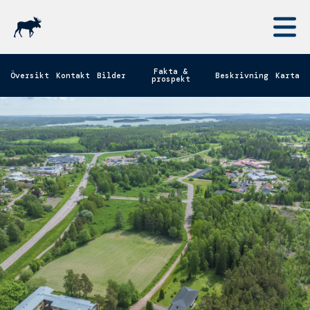
Hoppa
till
M
huvudinnehåll
Fakta &
Översikt
Kontakt
Bilder
Beskrivning
Karta
prospekt