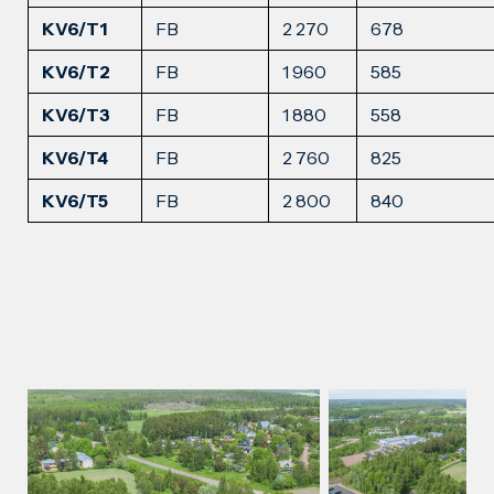
KV6/T1
FB
2 270
678
KV6/T2
FB
1 960
585
KV6/T3
FB
1 880
558
KV6/T4
FB
2 760
825
KV6/T5
FB
2 800
840