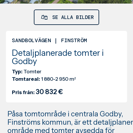
SE ALLA BILDER
SANDBOLVÄGEN | FINSTRÖM
Detaljplanerade tomter i
Godby
Typ:
Tomter
Tomtareal:
1 880-2 950 m²
30 832 €
Pris från:
Påsa tomtområde i centrala Godby,
Finströms kommun, är ett detaljplane
område med tomter avsedda för