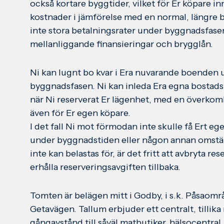
också kortare byggtider, vilket för Er köpare i
kostnader i jämförelse med en normal, längre b
inte stora betalningsrater under byggnadsfase
mellanliggande finansieringar och brygglån.
Ni kan lugnt bo kvar i Era nuvarande boenden 
byggnadsfasen. Ni kan inleda Era egna bostadsf
när Ni reserverat Er lägenhet, med en överkomli
även för Er egen köpare.
I det fall Ni mot förmodan inte skulle få Ert eg
under byggnadstiden eller någon annan omstä
inte kan belastas för, är det fritt att avbryta r
erhålla reserveringsavgiften tillbaka.
Tomten är belägen mitt i Godby, i s.k. Påsaomr
Getavägen. Tallum erbjuder ett centralt, tillik
gångavstånd till såväl matbutiker, hälsocentral