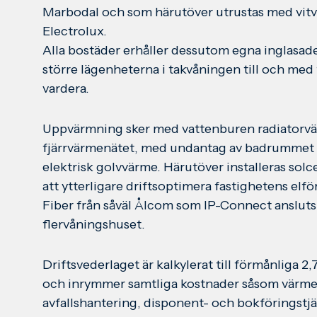
Marbodal och som härutöver utrustas med vitv
Electrolux.
Alla bostäder erhåller dessutom egna inglasade
större lägenheterna i takvåningen till och med 
vardera.
Uppvärmning sker med vattenburen radiatorvä
fjärrvärmenätet, med undantag av badrummet 
elektrisk golvvärme. Härutöver installeras solc
att ytterligare driftsoptimera fastighetens elf
Fiber från såväl Ålcom som IP-Connect ansluts n
flervåningshuset.
Driftsvederlaget är kalkylerat till förmånliga
och inrymmer samtliga kostnader såsom värme,
avfallshantering, disponent- och bokföringstjä