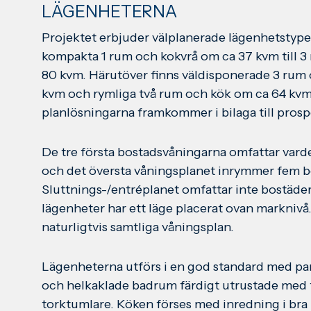
LÄGENHETERNA
Projektet erbjuder välplanerade lägenhetstyper
kompakta 1 rum och kokvrå om ca 37 kvm till 
80 kvm. Härutöver finns väldisponerade 3 rum
kvm och rymliga två rum och kök om ca 64 kvm
planlösningarna framkommer i bilaga till pros
De tre första bostadsvåningarna omfattar vard
och det översta våningsplanet inrymmer fem b
Sluttnings-/entréplanet omfattar inte bostäder 
lägenheter har ett läge placerat ovan marknivå
naturligtvis samtliga våningsplan.
Lägenheterna utförs i en god standard med pa
och helkaklade badrum färdigt utrustade med 
torktumlare. Köken förses med inredning i bra 