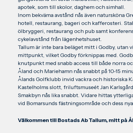
apotek, som till skolor, daghem och simhall.
Inom bekväma avstånd nås även natursköna G
hotell, restaurang, bageri och kafferosteri. St
ölbryggeri, restaurang och pub samt konferens
cykelavstånd från lägenhetshuset.
Tallum är inte bara beläget mitt i Godby, utan v
mittpunkt, vilket Godby förknippas med. Godby
knutpunkt med snabb access till både norra oc
Åland och Mariehamn nås snabbt på 10-15 minu
Ålands Golfklubb invid vackra och historiska K
Kastelholms slott, friluftsmuseét Jan Karlsgår
Smakbyn nås lika snabbt. Vidare hittas ytterlig
vid Bomarsunds fästningsområde och dess ny
Välkommen till Bostads Ab Tallum, mitt på Ålan