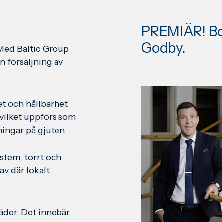
PREMIÄR! Bos
Godby.
 Med Baltic Group
n försäljning av
t och hållbarhet
vilket uppförs som
ningar på gjuten
stem, torrt och
av där lokalt
äder. Det innebär