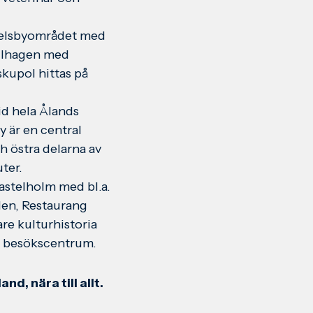
relsbyområdet med
allhagen med
kupol hittas på
id hela Ålands
 är en central
h östra delarna av
ter.
astelholm med bl.a.
den, Restaurang
are kulturhistoria
a besökscentrum.
d, nära till allt.