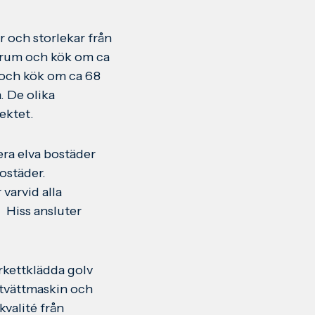
 och storlekar från
3 rum och kök om ca
 och kök om ca 68
. De olika
pektet.
era elva bostäder
ostäder.
varvid alla
. Hiss ansluter
rkettklädda golv
tvättmaskin och
kvalité från