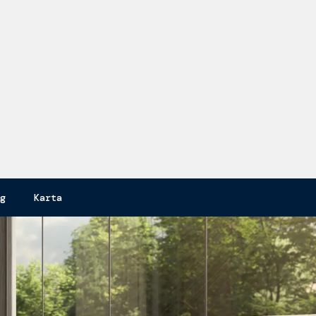
T
g
Karta