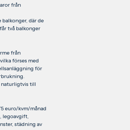
aror från
 balkonger, där de
får två balkonger
rme från
vilka förses med
ellsanläggning för
örbrukning.
aturligtvis till
 2,75 euro/kvm/månad
 legoavgift,
nster, städning av