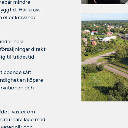
nnebär mindre
yggtid. Här krävs
n eller krävande
under hela
örsäljningar direkt
g tillträdestid
et boende sålt
ndighet en köpare
eservationen och
ådet, väster om
a naturnära läge med
, veterinär och